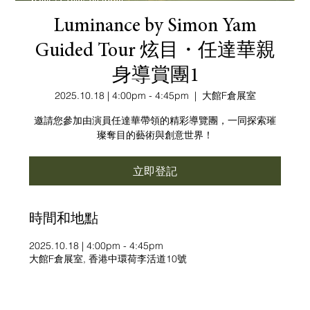
Luminance by Simon Yam
Guided Tour 炫目・任達華親
身導賞團1
2025.10.18 | 4:00pm - 4:45pm
  |  
大館F倉展室
邀請您參加由演員任達華帶領的精彩導覽團，一同探索璀
璨奪目的藝術與創意世界！
立即登記
時間和地點
2025.10.18 | 4:00pm - 4:45pm
大館F倉展室, 香港中環荷李活道10號