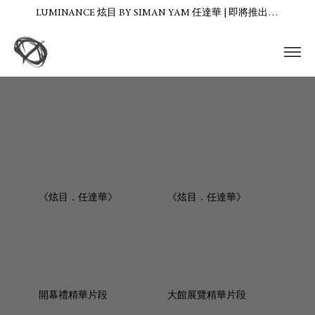
LUMINANCE 炫目 BY SIMAN YAM 任達華 | 即將推出…
《炫目．任達華》
《炫目．任達華》
開幕禮精華片段
大館展覽精華片段