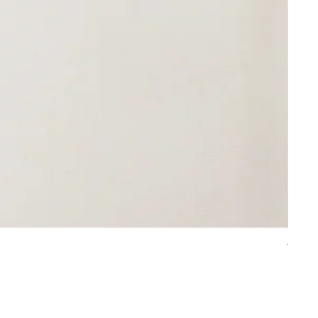
無定形
價格
55,00