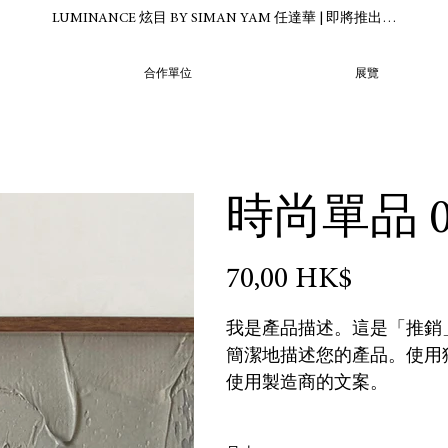
LUMINANCE 炫目 BY SIMAN YAM 任達華 | 即將推出…
合作單位
展覽
時尚單品 0
價
70,00 HK$
格
我是產品描述。這是「推銷
簡潔地描述您的產品。使用
使用製造商的文案。