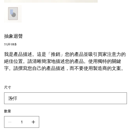
抽象迴聲
價
55,00 HK$
格
我是產品描述。這是「推銷」您的產品並吸引買家注意力的
絕佳位置。請清晰簡潔地描述您的產品。使用獨特的關鍵
字。請撰寫您自己的產品描述，而不要使用製造商的文案。
尺寸
數量