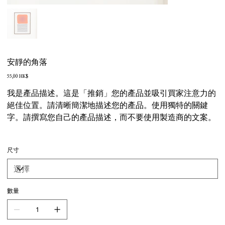
安靜的角落
價
55,00 HK$
格
我是產品描述。這是「推銷」您的產品並吸引買家注意力的
絕佳位置。請清晰簡潔地描述您的產品。使用獨特的關鍵
字。請撰寫您自己的產品描述，而不要使用製造商的文案。
尺寸
數量